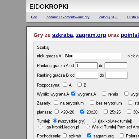
EIDO
KROPKI
Gry
Zadania i skomentowane gry
Załaduj SGF
Pusta p
Gry ze
szkraba
,
zagram.org
oraz
points
Szukaj:
nick gracza A:
nick gr
Ranking gracza A od
do
Ranking gracza B od
do
Rozpoczyna:
A
B
Wynik: wygrana A
wygrana A
remis
w
Zasady:
na terytorium
bez terytorium
st
plansza:
<20x20
20x20
25x25
30
Turniej:
(wszystkie gry)
(jakikolwiek turniej)
liga kropki.legion.pl
Wielki Turniej Pamięci 
Pochodzenie:
szkrab
zagram.org
Poin