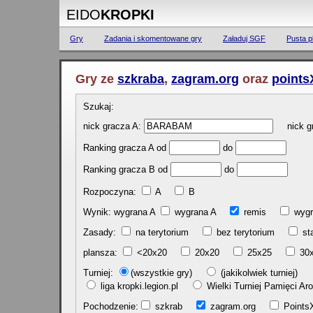
EIDO
KROPKI
Gry
Zadania i skomentowane gry
Załaduj SGF
Pusta p
Gry ze
szkraba
,
zagram.org
oraz
points
Szukaj:
nick gracza A:
nick gr
Ranking gracza A od
do
Ranking gracza B od
do
Rozpoczyna:
A
B
Wynik: wygrana A
wygrana A
remis
w
Zasady:
na terytorium
bez terytorium
st
plansza:
<20x20
20x20
25x25
30
Turniej:
(wszystkie gry)
(jakikolwiek turniej)
liga kropki.legion.pl
Wielki Turniej Pamięci 
Pochodzenie:
szkrab
zagram.org
Poin