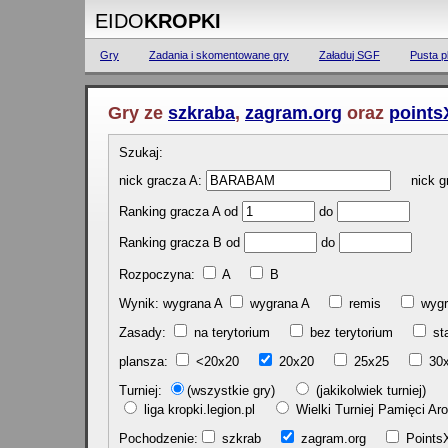
EIDO
KROPKI
Gry
Zadania i skomentowane gry
Załaduj SGF
Pusta p
Gry ze
szkraba
,
zagram.org
oraz
points
Szukaj:
nick gracza A:
nick gr
Ranking gracza A od
do
Ranking gracza B od
do
Rozpoczyna:
A
B
Wynik: wygrana A
wygrana A
remis
w
Zasady:
na terytorium
bez terytorium
st
plansza:
<20x20
20x20
25x25
30
Turniej:
(wszystkie gry)
(jakikolwiek turniej)
liga kropki.legion.pl
Wielki Turniej Pamięci 
Pochodzenie:
szkrab
zagram.org
Poin