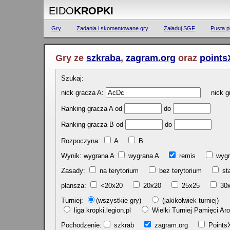
EIDO
KROPKI
Gry
Zadania i skomentowane gry
Załaduj SGF
Pusta p
Gry ze
szkraba
,
zagram.org
oraz
points
Szukaj:
nick gracza A:
nick gr
Ranking gracza A od
do
Ranking gracza B od
do
Rozpoczyna:
A
B
Wynik: wygrana A
wygrana A
remis
w
Zasady:
na terytorium
bez terytorium
st
plansza:
<20x20
20x20
25x25
30
Turniej:
(wszystkie gry)
(jakikolwiek turniej)
liga kropki.legion.pl
Wielki Turniej Pamięci 
Pochodzenie:
szkrab
zagram.org
Poin