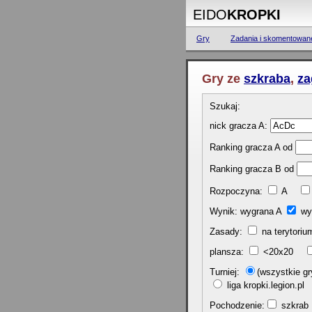
EIDO
KROPKI
Gry
Zadania i skomentowan
Gry ze
szkraba
,
za
Szukaj:
nick gracza A:
Ranking gracza A od
Ranking gracza B od
Rozpoczyna:
A
Wynik: wygrana A
wy
Zasady:
na terytor
plansza:
<20x20
Turniej:
(wszystkie 
liga kropki.legion.p
Pochodzenie:
szkr