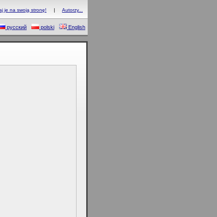
 je na swoją stronę!
|
Autorzy...
русский
polski
English