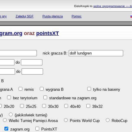
EidoKropki to
wolne oprogramowanie — daj
e gry
Załaduj SGF
Pusta plansza
Pomoc
gram.org
oraz
pointsXT
nick gracza B:
do
do
B
grana A
remis
wygrana B
tylko na baseny
ium
bez terytorium
standardowe na zagram.org
20x20
25x25
30x30
40x40
39x32
gry)
(jakikolwiek turniej)
l
Wielki Turniej Pamięci Arosa
Points World Cup
RoboCup
ab
zagram.org
PointsXT