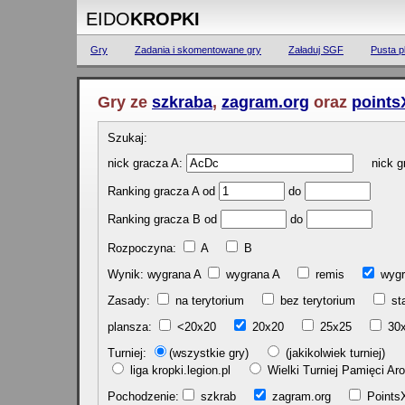
EIDO
KROPKI
Gry
Zadania i skomentowane gry
Załaduj SGF
Pusta p
Gry ze
szkraba
,
zagram.org
oraz
points
Szukaj:
nick gracza A:
nick gr
Ranking gracza A od
do
Ranking gracza B od
do
Rozpoczyna:
A
B
Wynik: wygrana A
wygrana A
remis
w
Zasady:
na terytorium
bez terytorium
st
plansza:
<20x20
20x20
25x25
30
Turniej:
(wszystkie gry)
(jakikolwiek turniej)
liga kropki.legion.pl
Wielki Turniej Pamięci 
Pochodzenie:
szkrab
zagram.org
Poin